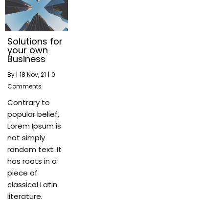
Solutions for
your own
Business
By
|
18
Nov, 21
|
0
Comments
Contrary to
popular belief,
Lorem Ipsum is
not simply
random text. It
has roots in a
piece of
classical Latin
literature.