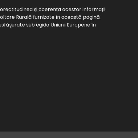
corectitudinea și coerența acestor informații
voltare Rurală furnizate în această pagină
desfășurate sub egida Uniunii Europene în