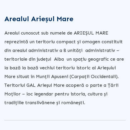
Arealul Arieșul Mare
Arealul cunoscut sub numele de ARIEȘUL MARE
reprezintă un teritoriu compact și omogen constituit
din arealul administrativ a 8 unităţi administrativ –
teritoriale din judeţul Alba un spaţiu geografic ce are
la bază la bază vechiul teritoriu istoric al Arieșului
Mare situat în Munții Apuseni (Carpații Occidentali).
Teritoriul GAL Arieșul Mare acoperă o parte a Țării
Moților – loc legendar pentru istoria, cultura și
tradițiile transilvănene și românești.