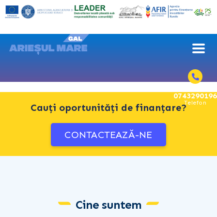
0743290196
Telefon
Cauți oportunități de finanțare?
CONTACTEAZĂ-NE
Cine suntem