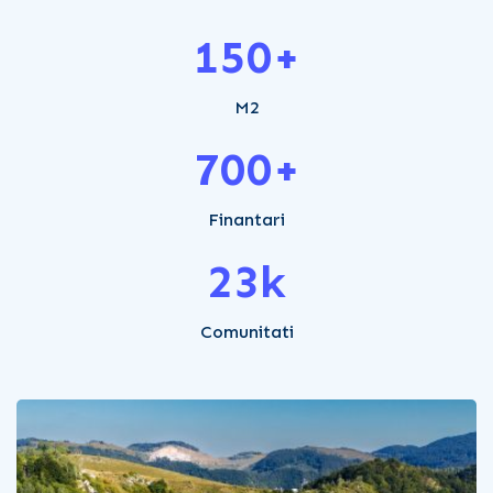
150
+
M2
700
+
Finantari
23
k
Comunitati