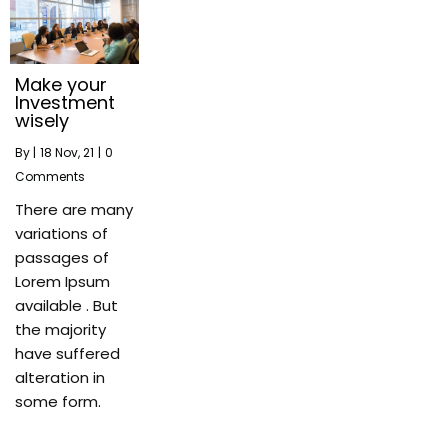
Make your
Investment
wisely
By
|
18
Nov, 21
|
0
Comments
There are many
variations of
passages of
Lorem Ipsum
available . But
the majority
have suffered
alteration in
some form.